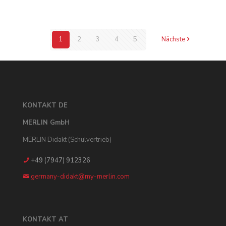
1
2
3
4
5
Nächste
KONTAKT DE
MERLIN GmbH
MERLIN Didakt (Schulvertrieb)
+49 (7947) 912326
germany-didakt@my-merlin.com
KONTAKT AT