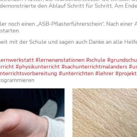
 demonstrierte den Ablauf Schritt für Schritt. Am En
r noch einen „ASB-Pflasterführerschein“. Nach einer 
starten.
t mit der Schule und sagen auch Danke an alle Helfer-
lernwerkstatt
#lernenanstationen
#schule
#grundschu
rricht
#physikunterricht
#sachunterrichtmalanders
#un
nterrichtsvorbereitung
#unterrichten
#lehrer
#projek
rogrammieren