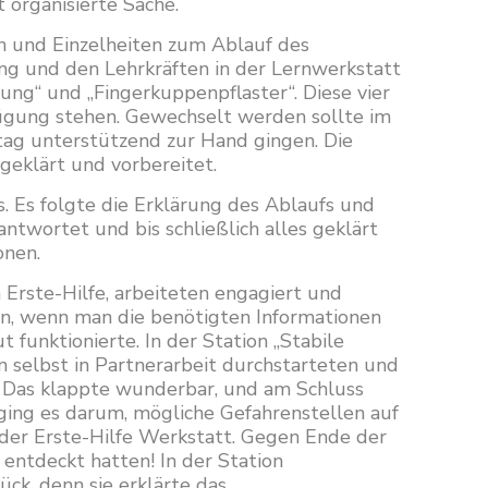
 organisierte Sache.
n und Einzelheiten zum Ablauf des
ng und den Lehrkräften in der Lernwerkstatt
ung“ und „Fingerkuppenpflaster“. Diese vier
rfügung stehen. Gewechselt werden sollte im
ttag unterstützend zur Hand gingen. Die
geklärt und vorbereitet.
 Es folgte die Erklärung des Ablaufs und
ntwortet und bis schließlich alles geklärt
onen.
Erste-Hilfe, arbeiteten engagiert und
tzen, wenn man die benötigten Informationen
 funktionierte. In der Station „Stabile
n selbst in Partnerarbeit durchstarteten und
n. Das klappte wunderbar, und am Schluss
 ging es darum, mögliche Gefahrenstellen auf
 der Erste-Hilfe Werkstatt. Gegen Ende der
entdeckt hatten! In der Station
ück, denn sie erklärte das