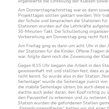
organisierte die Einteilung der Klassen sowie
Am Donnerstagnachmittag war es dann soweit
Projekttages sollten geklärt werden. Wir tr
der Schule und besprachen die Stationen für 
Stationen wurden auf die Lehrkräfte aufgete
30-Minuten-Takt. Die Schulleitung organisier
Vorbereitung am Donnerstag ging recht flott 
Am Freitag ging es dann um acht Uhr in der 
der Stationen für die Kinder. Offene Fragen 
war, folgte dann noch die Zuweisung der Kla
Gegen 8:15 Uhr begann die Arbeit in den Sta
gewissenhaft mit und stellten fest, dass es j
nicht kennt. So wurde also in der Station „No
Seitenlage“ wurde die Seitenlage zuerst von 
die stabile Seitenlage übten, bis auch dies
dachte auch jeder daran, den Kopf richtig zu
den Pausenhof zu erkennen und zu notieren. 
Station wurden die gefundenen Stellen gemein
„Fingerkuppenpflaster“ hatten wir mit einer h