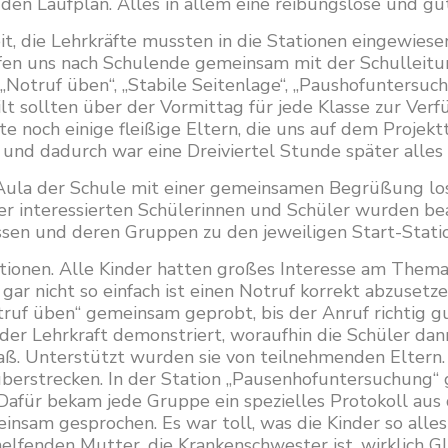
 den Laufplan. Alles in allem eine reibungslose und gut
, die Lehrkräfte mussten in die Stationen eingewiese
afen uns nach Schulende gemeinsam mit der Schulleitu
„Notruf üben“, „Stabile Seitenlage“, „Paushofuntersuch
ilt sollten über der Vormittag für jede Klasse zur Ve
te noch einige fleißige Eltern, die uns auf dem Projek
und dadurch war eine Dreiviertel Stunde später alles 
Aula der Schule mit einer gemeinsamen Begrüßung los.
der interessierten Schülerinnen und Schüler wurden bea
ssen und deren Gruppen zu den jeweiligen Start-Stati
tionen. Alle Kinder hatten großes Interesse am Thema 
a gar nicht so einfach ist einen Notruf korrekt abzuse
truf üben“ gemeinsam geprobt, bis der Anruf richtig gut
der Lehrkraft demonstriert, woraufhin die Schüler dan
e saß. Unterstützt wurden sie von teilnehmenden Elter
 überstrecken. In der Station „Pausenhofuntersuchung“
Dafür bekam jede Gruppe ein spezielles Protokoll aus
sam gesprochen. Es war toll, was die Kinder so alles 
elfenden Mutter, die Krankenschwester ist, wirklich Gl