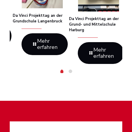
Opt
ng
Unt
mit
Da Vinci Projekttag an der
Da Vinci Projekttag an der
Grundschule Langenbruck
Grund- und Mittelschule
Harburg
n
Mehr
erfahren
Mehr
erfahren