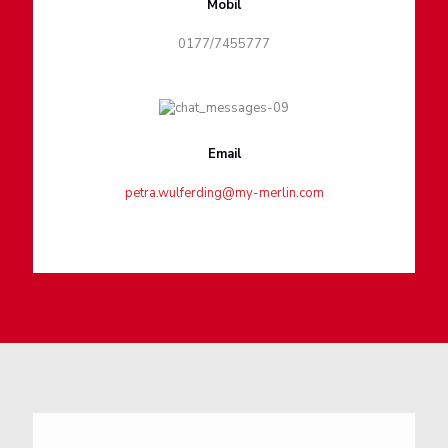
Mobil
0177/7455777
Email
petra.wulferding@my-merlin.com