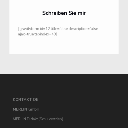
Schreiben Sie mir
[gravityform id=12 title=false description=false
ajax=true tabindex=49]
KONTAKT DE
MERLIN GmbH
MERLIN Didakt (Schulvertrieb)