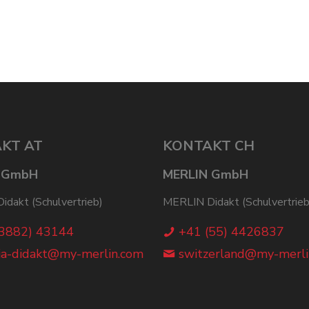
KT AT
KONTAKT CH
 GmbH
MERLIN GmbH
dakt (Schulvertrieb)
MERLIN Didakt (Schulvertrieb
(3882) 43144
+41 (55) 4426837
ia-didakt@my-merlin.com
switzerland@my-merli