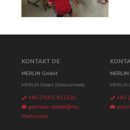
KONTAKT DE
KONTA
MERLIN GmbH
MERLIN
MERLIN Didakt (Schulvertrieb)
MERLIN Di
+49 (7947) 912326
+43 
germany-didakt@my-
austr
merlin.com