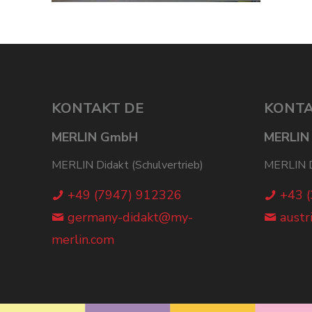
KONTAKT DE
KONTA
MERLIN GmbH
MERLIN
MERLIN Didakt (Schulvertrieb)
MERLIN Di
+49 (7947) 912326
+43 
germany-didakt@my-
austr
merlin.com