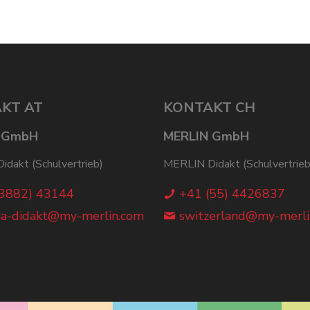
KT AT
KONTAKT CH
 GmbH
MERLIN GmbH
dakt (Schulvertrieb)
MERLIN Didakt (Schulvertrieb
(3882) 43144
+41 (55) 4426837
ia-didakt@my-merlin.com
switzerland@my-merli