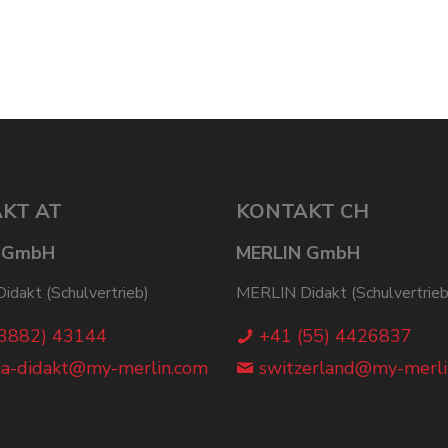
KT AT
KONTAKT CH
 GmbH
MERLIN GmbH
dakt (Schulvertrieb)
MERLIN Didakt (Schulvertrieb
(3882) 43144
+41 (55) 4426837
ia-didakt@my-merlin.com
switzerland@my-merli