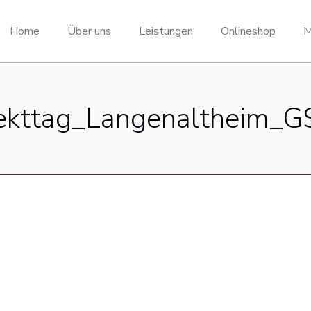
Home
Über uns
Leistungen
Onlineshop
M
jekttag_Langenaltheim_G