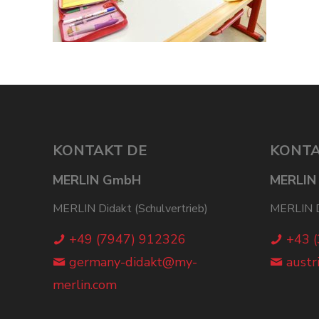
KONTAKT DE
KONTA
MERLIN GmbH
MERLIN
MERLIN Didakt (Schulvertrieb)
MERLIN Di
+49 (7947) 912326
+43 
germany-didakt@my-
austr
merlin.com