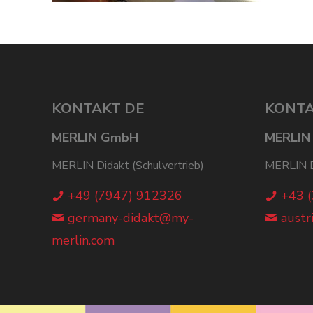
KONTAKT DE
KONTA
MERLIN GmbH
MERLIN
MERLIN Didakt (Schulvertrieb)
MERLIN Di
+49 (7947) 912326
+43 
germany-didakt@my-
austr
merlin.com