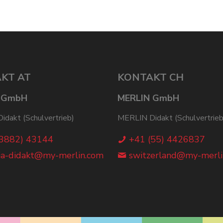
KT AT
KONTAKT CH
 GmbH
MERLIN GmbH
dakt (Schulvertrieb)
MERLIN Didakt (Schulvertrieb
(3882) 43144
+41 (55) 4426837
ia-didakt@my-merlin.com
switzerland@my-merli