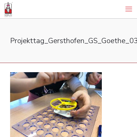
Projekttag_Gersthofen_GS_Goethe_0