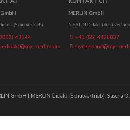
KT AT
KONTAKT CH
 GmbH
MERLIN GmbH
dakt (Schulvertrieb)
MERLIN Didakt (Schulvertrieb
(3882) 43144
+41 (55) 4426837
ia-didakt@my-merlin.com
switzerland@my-merli
IN GmbH | MERLIN Didakt (Schulvertrieb), Sascha 