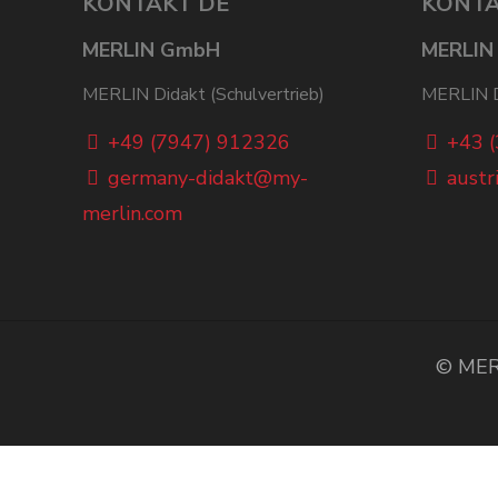
KONTAKT DE
KONTA
MERLIN GmbH
MERLIN
MERLIN Didakt (Schulvertrieb)
MERLIN Di
+49 (7947) 912326
+43 
germany-didakt@my-
austr
merlin.com
© MERL