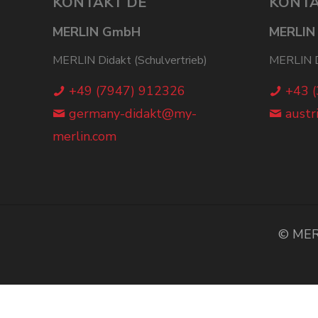
KONTAKT DE
KONTA
MERLIN GmbH
MERLIN
MERLIN Didakt (Schulvertrieb)
MERLIN Di
+49 (7947) 912326
+43 
germany-didakt@my-
austr
merlin.com
© MERL