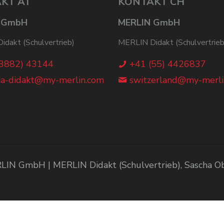
KT AT
KONTAKT CH
 GmbH
MERLIN GmbH
dakt (Schulvertrieb)
MERLIN Didakt (Schulvertrieb
(3882) 43144
+41 (55) 4426837
ia-didakt@my-merlin.com
switzerland@my-merli
IN GmbH | MERLIN Didakt (Schulvertrieb), Sascha 