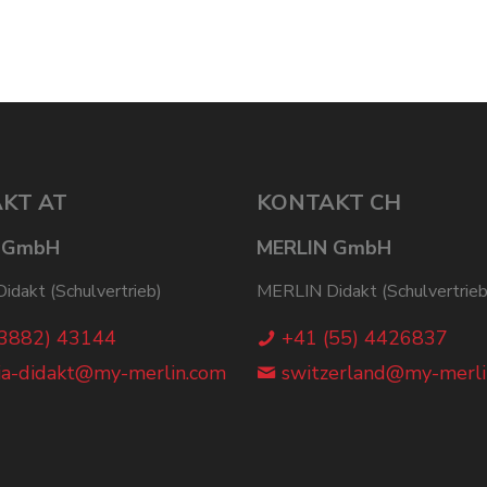
KT AT
KONTAKT CH
 GmbH
MERLIN GmbH
dakt (Schulvertrieb)
MERLIN Didakt (Schulvertrieb
(3882) 43144
+41 (55) 4426837
ia-didakt@my-merlin.com
switzerland@my-merli