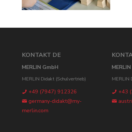
KONTAKT DE
KONTA
MERLIN GmbH
MERLIN
MERLIN Didakt (Schulvertrieb)
MERLIN Di
+49 (7947) 912326
+43 
germany-didakt@my-
austr
merlin.com