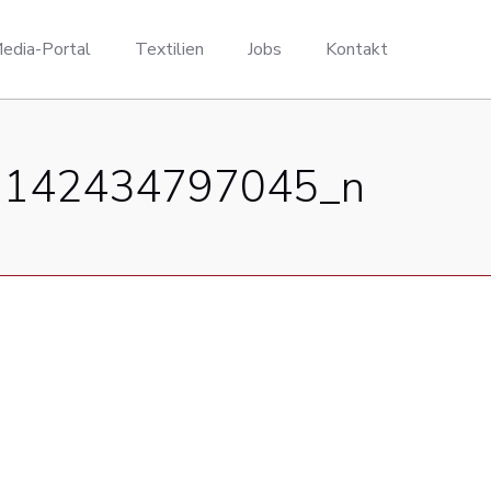
edia-Portal
Textilien
Jobs
Kontakt
1142434797045_n