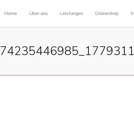
Home
Über uns
Leistungen
Onlineshop
M
74235446985_177931