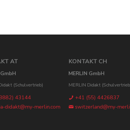
KT AT
KONTAKT CH
 GmbH
MERLIN GmbH
dakt (Schulvertrieb)
MERLIN Didakt (Schulvertrieb
(3882) 43144
+41 (55) 4426837
ia-didakt@my-merlin.com
switzerland@my-merli