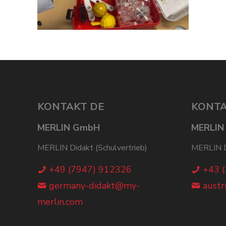
KONTAKT DE
KONTA
MERLIN GmbH
MERLIN
MERLIN Didakt (Schulvertrieb)
MERLIN Di
+49 (7947) 912326
+43 
germany-didakt@my-
austr
merlin.com