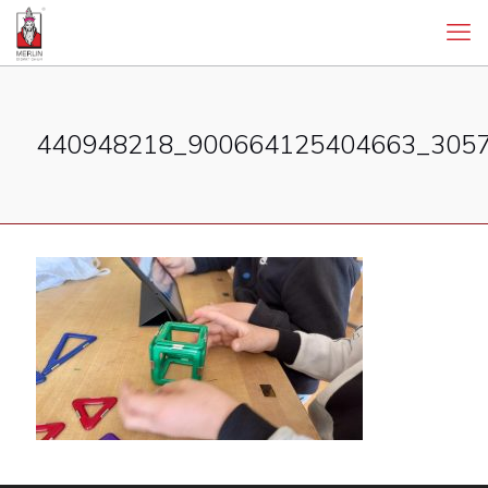
440948218_900664125404663_305