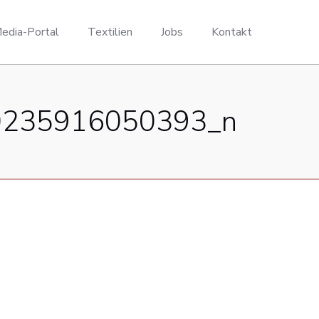
edia-Portal
Textilien
Jobs
Kontakt
0235916050393_n