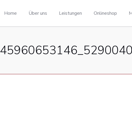
Home
Über uns
Leistungen
Onlineshop
M
45960653146_529004