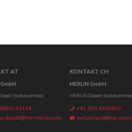
KT AT
KONTAKT CH
 GmbH
MERLIN GmbH
dakt (Schulvertrieb)
MERLIN Didakt (Schulvertrieb
(3882) 43144
+41 (55) 4426837
ia-didakt@my-merlin.com
switzerland@my-merli