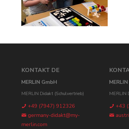
KONTAKT DE
KONTA
MERLIN GmbH
MERLIN
MERLIN Didakt (Schulvertrieb)
MERLIN Di
+49 (7947) 912326
+43 
germany-didakt@my-
austr
merlin.com